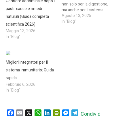
Gonfiore addominale dopo i
non solo per la digestione,
pasti: cause e rimedi
ma anche per il sistema
immunitario, il metabolismo
Agosto 13, 2025
naturali (Guida completa
e l’equilibrio del microbiota.
In "Blog"
scientifica 2026)
Il microbiota intestinale può
Maggio 13, 2026
influire su tutto, dai
In "Blog"
processi infiammatori alla
produzione di metaboliti
come gli acidi grassi a
catena corta, fondamentali
per…
Migliori integratori per il
sistema immunitario: Guida
rapida
Febbraio 6, 2026
In "Blog"
Facebook
Email
X
WhatsApp
LinkedIn
PrintFriendly
Messenger
Telegram
Condividi