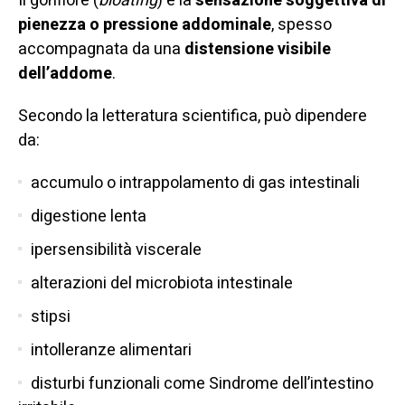
Il gonfiore (
bloating
) è la
sensazione soggettiva di
pienezza o pressione addominale
, spesso
accompagnata da una
distensione visibile
dell’addome
.
Secondo la letteratura scientifica, può dipendere
da:
accumulo o intrappolamento di gas intestinali
digestione lenta
ipersensibilità viscerale
alterazioni del microbiota intestinale
stipsi
intolleranze alimentari
disturbi funzionali come
Sindrome dell’intestino