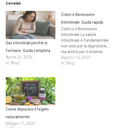
Correlati
Colon e Benessere
Intestinale: Guida rapida
Colon e il Benessere
Intestinale La salute
intestinale è fondamentale
Gas intestinali perché si
non solo per la digestione,
formano: Guida completa
ma anche per il sistema
Aprile 25, 2026
immunitario, il metabolismo
Agosto 13, 2025
In "Blog"
e l’equilibrio del microbiota.
In "Blog"
Il microbiota intestinale può
influire su tutto, dai
processi infiammatori alla
produzione di metaboliti
come gli acidi grassi a
catena corta, fondamentali
per…
Come depurare il fegato
naturalmente
Maggio 11, 2026