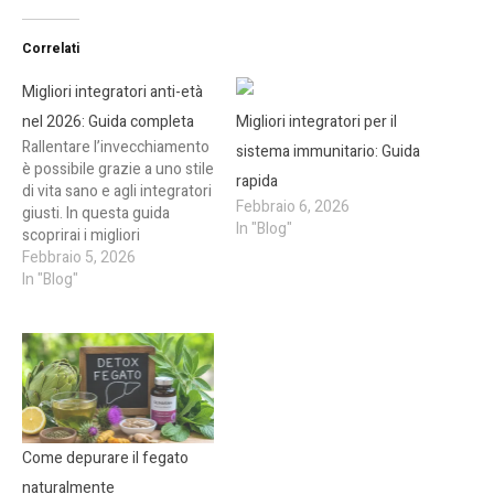
Correlati
Migliori integratori anti-età
nel 2026: Guida completa
Migliori integratori per il
Rallentare l’invecchiamento
sistema immunitario: Guida
è possibile grazie a uno stile
rapida
di vita sano e agli integratori
Febbraio 6, 2026
giusti. In questa guida
In "Blog"
scoprirai i migliori
integratori anti-età nel
Febbraio 5, 2026
2026, come agiscono e
In "Blog"
come scegliere quello più
adatto a te. Perché
l’invecchiamento precoce è
un problema comune
L’invecchiamento precoce è
spesso causato da fattori
esterni…
Come depurare il fegato
naturalmente