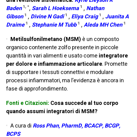
una revisione sistematica:
Kyrie Eleyson R
1,
*
1
Baden
,
Sarah L Hoeksema
,
Nathan
1
1
1
Gibson
,
Divine N Gadi
,
Eliya Craig
,
Juanita A
1
1
1
Draime
,
Stephanie M Tubb
,
Aleda MH Chen
Metilsulfonilmetano (MSM)
è un composto
organico contenente zolfo presente in piccole
quantità in vari alimenti e usato come
integratore
per dolore e infiammazione articolare
. Promette
di supportare i tessuti connettivi e modulare
processi infiammatori, ma l’evidenza è ancora in
fase di approfondimento.
Fonti e Citazioni:
Cosa succede al tuo corpo
quando assumi integratori di MSM?
A cura di
Ross Phan, PharmD, BCACP, BCGP,
BCPS