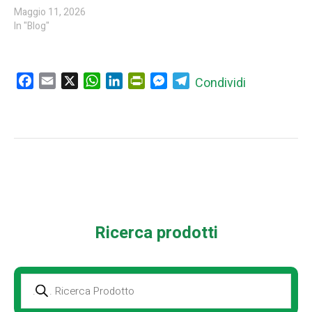
Maggio 11, 2026
In "Blog"
Facebook
Email
X
WhatsApp
LinkedIn
PrintFriendly
Messenger
Telegram
Condividi
Ricerca prodotti
Prodotti
della