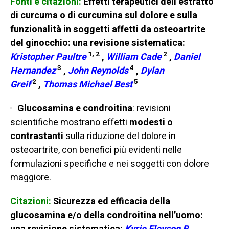
Fonti e citazioni:
Effetti terapeutici dell’estratto
di curcuma o di curcumina sul dolore e sulla
funzionalità in soggetti affetti da osteoartrite
del ginocchio: una revisione sistematica:
1,
2
2
Kristopher Paultre
,
William Cade
,
Daniel
3
4
Hernandez
,
John Reynolds
,
Dylan
2
5
Greif
,
Thomas Michael Best
Glucosamina e condroitina
: revisioni
scientifiche mostrano effetti
modesti o
contrastanti
sulla riduzione del dolore in
osteoartrite, con benefici più evidenti nelle
formulazioni specifiche e nei soggetti con dolore
maggiore.
Citazioni:
Sicurezza ed efficacia della
glucosamina e/o della condroitina nell’uomo: