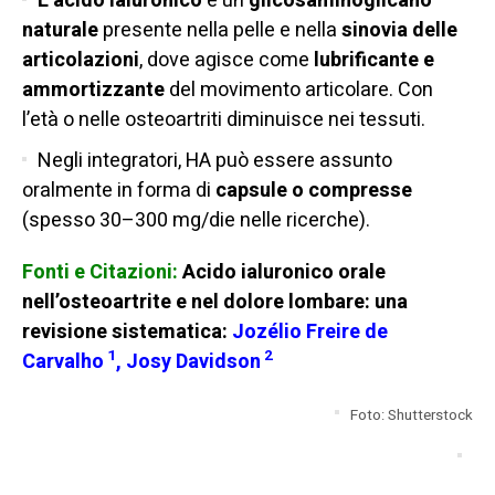
L’acido ialuronico
è un
glicosaminoglicano
naturale
presente nella pelle e nella
sinovia delle
articolazioni
, dove agisce come
lubrificante e
ammortizzante
del movimento articolare. Con
l’età o nelle osteoartriti diminuisce nei tessuti.
Negli integratori, HA può essere assunto
oralmente in forma di
capsule o compresse
(spesso 30–300 mg/die nelle ricerche).
Fonti e Citazioni:
Acido ialuronico orale
nell’osteoartrite e nel dolore lombare: una
revisione sistematica:
Jozélio Freire de
1
2
Carvalho
,
Josy Davidson
Foto: Shutterstock