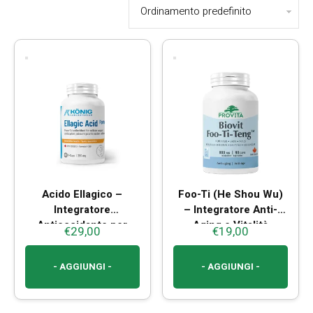
Acido Ellagico –
Foo-Ti (He Shou Wu)
Integratore
– Integratore Anti-
Antiossidante per
Aging e Vitalità
€
29,00
€
19,00
Anti-Age e Protezione
Cellulare
- AGGIUNGI -
- AGGIUNGI -