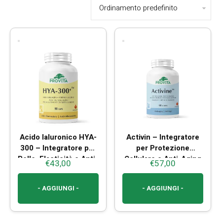
Acido Ialuronico HYA-
Activin – Integratore
300 – Integratore per
per Protezione
Pelle, Elasticità e Anti-
Cellulare e Anti-Aging
€
43,00
€
57,00
Age
- AGGIUNGI -
- AGGIUNGI -