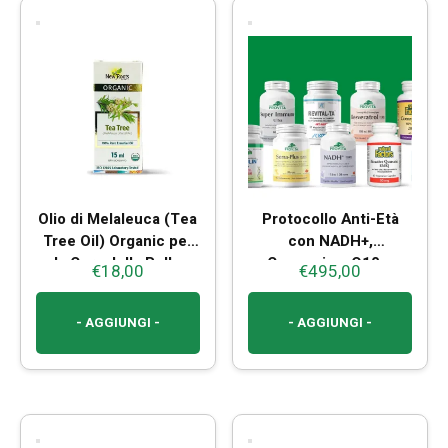
Olio di Melaleuca (Tea
Protocollo Anti-Età
Tree Oil) Organic per
con NADH+,
la Cura della Pelle
Coenzzima Q10 e
€
18,00
€
495,00
Resveratrolo
- AGGIUNGI -
- AGGIUNGI -