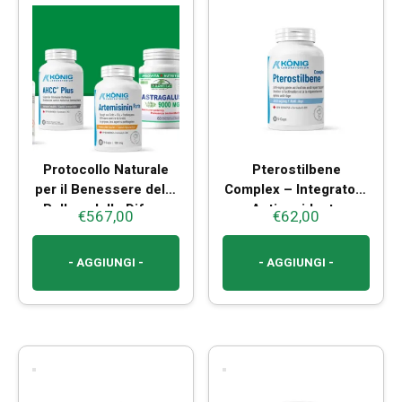
Protocollo Naturale
Pterostilbene
per il Benessere della
Complex – Integratore
Pelle e delle Difese
Antiossidante
€
567,00
€
62,00
Cutanee
- AGGIUNGI -
- AGGIUNGI -