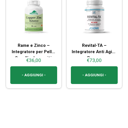
Rame e Zinco –
Revital-TA –
Integratore per Pelle,
Integratore Anti Aging
Capelli e Immunità
per Benessere
€
36,00
€
73,00
Cellulare
- AGGIUNGI -
- AGGIUNGI -