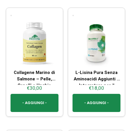
Collagene Marino di
L-Lisina Pura Senza
Salmone – Pelle,
Aminoacidi Aggiunti –
Capelli e Unghie
Integratore per il
€
30,00
€
18,00
Sistema Immunitario
- AGGIUNGI -
- AGGIUNGI -