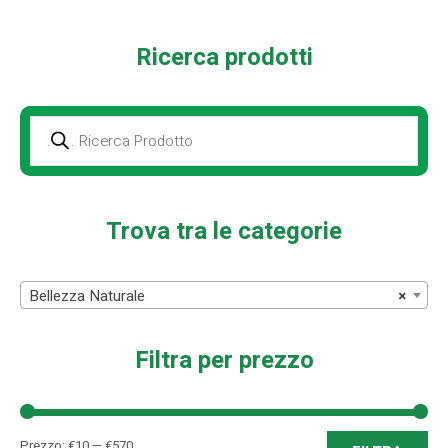
Ricerca prodotti
Prodotti
della
ricerca
Trova tra le categorie
Bellezza Naturale
×
Filtra per prezzo
Pre
Pre
Prezzo:
€10
—
€570