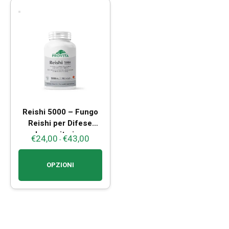
Reishi 5000 – Fungo
Reishi per Difese
Immunitarie e
€
24,00
€
43,00
Fascia
-
Benessere
di
prezzo:
OPZIONI
da
Questo
€24,00
prodotto
a
ha
€43,00
più