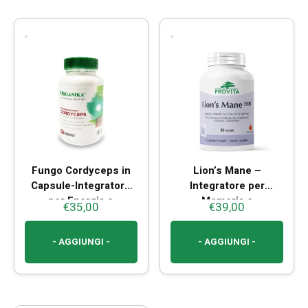
Fungo Cordyceps in
Lion’s Mane –
Capsule-Integratore
Integratore per
per Energia e
Memoria e
€
35,00
€
39,00
Immunità
Concentrazione
- AGGIUNGI -
- AGGIUNGI -