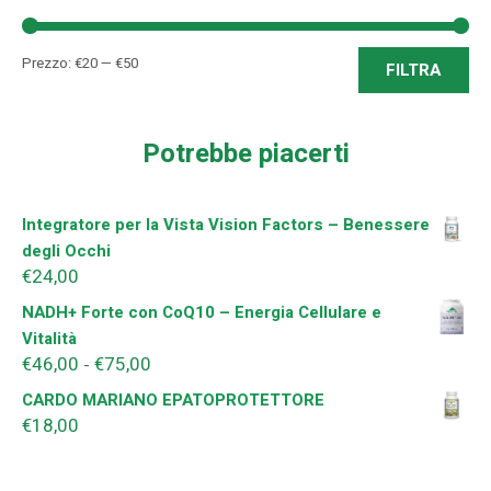
Pre
Pre
Prezzo:
€20
—
€50
FILTRA
Min
Ma
Potrebbe piacerti
Integratore per la Vista Vision Factors – Benessere
degli Occhi
€
24,00
NADH+ Forte con CoQ10 – Energia Cellulare e
Vitalità
€
46,00
€
75,00
Fascia
-
di
CARDO MARIANO EPATOPROTETTORE
prezzo:
€
18,00
da
€46,00