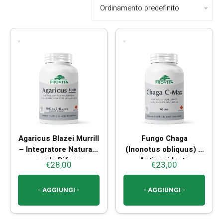
Agaricus Blazei Murrill
Fungo Chaga
– Integratore Naturale
(Inonotus obliquus) –
per le Difese
Antiossidante
€
28,00
€
23,00
Immunitarie
Naturale e Difese
Immunitarie
- AGGIUNGI -
- AGGIUNGI -