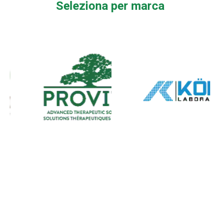
a
Seleziona per marca
€75,00