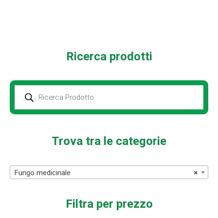
varianti.
Le
opzioni
possono
essere
Ricerca prodotti
scelte
nella
pagina
del
Prodotti
della
prodotto
ricerca
Trova tra le categorie
Fungo medicinale
×
Filtra per prezzo