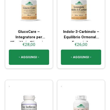
GlucoCare –
Indolo-3-Carbinolo –
Integratore per
Equilibrio Ormonale
l’Equilibrio Glicemico
Femminile
€
28,00
€
26,00
e il Metabolismo degli
Zuccheri
- AGGIUNGI -
- AGGIUNGI -