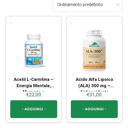
Acetil L-Carnitina –
Acido Alfa Lipoico
Energia Mentale,
(ALA) 300 mg –
Memoria e
Antiossidante
€
22,00
€
31,00
Concentrazione
Naturale
- AGGIUNGI -
- AGGIUNGI -