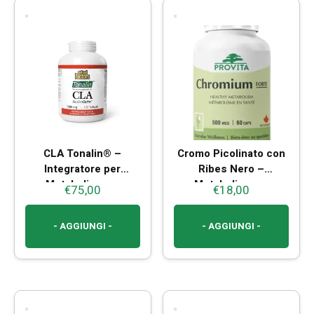
CLA Tonalin® –
Cromo Picolinato con
Integratore per
Ribes Nero –
Metabolismo e
Metabolismo e
€
75,00
€
18,00
Controllo del Peso
Controllo del Peso
- AGGIUNGI -
- AGGIUNGI -