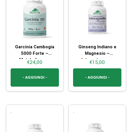
Le
opzioni
possono
essere
scelte
nella
pagina
Garcinia Cambogia
Ginseng Indiano e
del
5000 Forte –
Magnesio –
prodotto
Metabolismo e
Integratore per
€
24,00
€
15,00
Controllo del Peso
Benessere e Vitalità
- AGGIUNGI -
- AGGIUNGI -