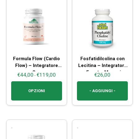
Formula Flow (Cardio
Fosfatidilcolina con
Flow) – Integratore
Lecitina – Integratore
per Cuore e
per Fegato, Memoria e
€
44,00
€
119,00
€
26,00
Fascia
-
Circolazione
Metabolismo dei
di
Sanguigna
Grassi
prezzo:
OPZIONI
- AGGIUNGI -
da
Questo
€44,00
prodotto
a
ha
€119,00
più
varianti.