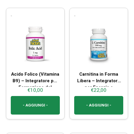
Acido Folico (Vitamina
Carnitina in Forma
B9) – Integratore per
Libera – Integratore
Formazione del
per Energia e
€
10,00
€
22,00
Sangue
Metabolismo dei
Grassi
- AGGIUNGI -
- AGGIUNGI -