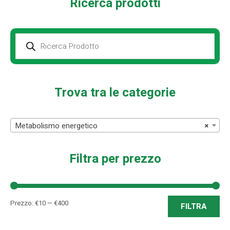
Ricerca prodotti
Prodotti
della
ricerca
Trova tra le categorie
Metabolismo energetico
×
Filtra per prezzo
Pre
Pre
Prezzo:
€10
—
€400
FILTRA
Min
Ma