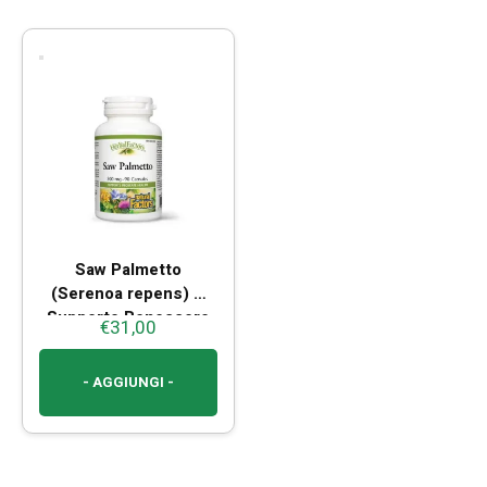
Saw Palmetto
(Serenoa repens) –
Supporto Benessere
€
31,00
Prostatico
- AGGIUNGI -