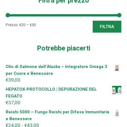
Filtra per prezzo
Pre
Pre
Prezzo:
€20
—
€50
FILTRA
Min
Ma
Potrebbe piacerti
Olio di Salmone dell’Alaska – Integratore Omega 3
per Cuore e Benessere
€
39,00
HEPATOX-PROTOCOLLO | DEPURAZIONE DEL
FEGATO
€
37,00
Reishi 5000 – Fungo Reishi per Difese Immunitarie
e Benessere
€
24,00
€
43,00
Fascia
-