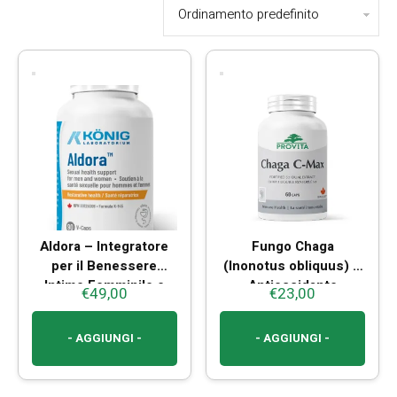
Aldora – Integratore
Fungo Chaga
per il Benessere
(Inonotus obliquus) –
Intimo Femminile e
Antiossidante
€
49,00
€
23,00
Maschile
Naturale e Difese
Immunitarie
- AGGIUNGI -
- AGGIUNGI -