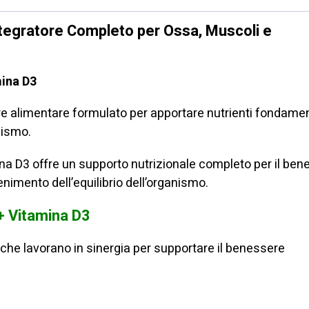
Energia
ntegratore Completo per Ossa, Muscoli e
e
Sistema
Immunitario
mina D3
quantità
e alimentare formulato per apportare nutrienti fondamen
nismo.
na D3 offre un supporto nutrizionale completo per il be
nimento dell’equilibrio dell’organismo.
+ Vitamina D3
 che lavorano in sinergia per supportare il benessere