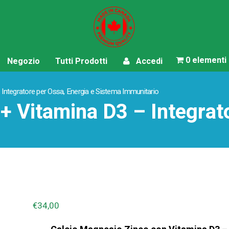
0 elementi
Negozio
Tutti Prodotti
Accedi
Integratore per Ossa, Energia e Sistema Immunitario
+ Vitamina D3 – Integrato
€
34,00