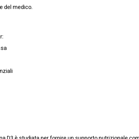
ne del medico.
r:
ssa
nziali
na D3 è studiata per fornire un supporto nutrizionale co