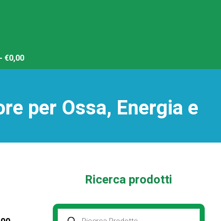
€0,00
re per Ossa, Energia e
Ricerca prodotti