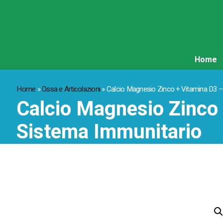
Home
Home
»
Ossa e Articolazioni
»
Calcio Magnesio Zinco + Vitamina D3 – 
Calcio Magnesio Zinco 
Sistema Immunitario