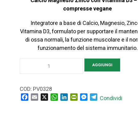
Calcio Magnesio Zinco con Vitamina D3 –
compresse vegane
Integratore a base di Calcio, Magnesio, Zinc
Vitamina D3, formulato per supportare il mante
di ossa normali, la funzione muscolare e il no
funzionamento del sistema immunitario.
Calcio
AGGIUNGI
Magnesio
Zinco
+
COD:
PV0328
Vitamina
Facebook
Email
X
WhatsApp
LinkedIn
PrintFriendly
Messenger
Telegram
Condividi
D3
–
Integratore
per
Ossa,