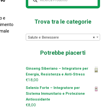
 90
Prodotti
della
ricerca
o e
Trova tra le categorie
nimento
rmale
Salute e Benessere
×
Potrebbe piacerti
Ginseng Siberiano – Integratore per
Energia, Resistenza e Anti-Stress
€
18,00
Selenio Forte – Integratore per
Sistema Immunitario e Protezione
Antiossidante
€
8,00