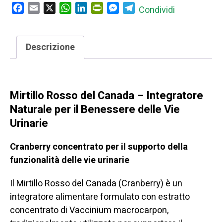
–
Facebook
Email
X
WhatsApp
LinkedIn
PrintFriendly
Messenger
Telegram
Condividi
Integratore
per
Vie
Descrizione
Urinarie
mirtillo rosso del canada vie urinarie
e
Prevenzione
Mirtillo Rosso del Canada – Integratore
Cistite
Naturale per il Benessere delle Vie
quantità
Urinarie
Cranberry concentrato per il supporto della
funzionalità delle vie urinarie
Il Mirtillo Rosso del Canada (Cranberry) è un
integratore alimentare formulato con estratto
concentrato di Vaccinium macrocarpon,