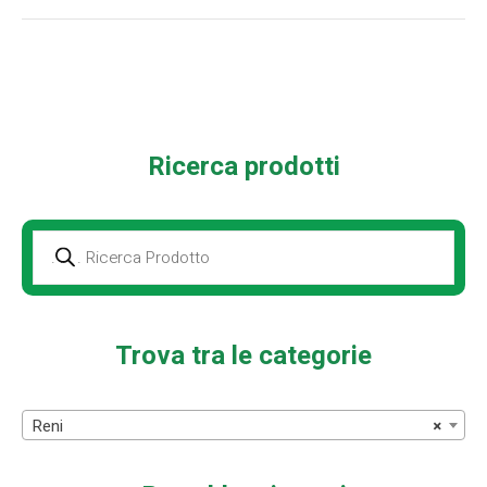
Le
opzioni
possono
essere
scelte
Ricerca prodotti
nella
pagina
del
prodotto
Prodotti
della
ricerca
Trova tra le categorie
Reni
×