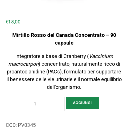
€
18,00
Mirtillo Rosso del Canada Concentrato – 90
capsule
Integratore a base di Cranberry (
Vaccinium
macrocarpon
) concentrato, naturalmente ricco di
proantocianidine (PACs), formulato per supportare
il benessere delle vie urinarie e il normale equilibrio
dell’organismo.
Mirtillo
AGGIUNGI
Rosso
del
Canada
COD:
PV0345