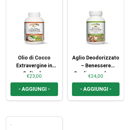
Olio di Cocco
Aglio Deodorizzato
Extravergine in
– Benessere
Softgel –
Cardiovascolare e
€
23,00
€
24,00
Integratore per
Circolazione
Energia e
- AGGIUNGI -
- AGGIUNGI -
Metabolismo