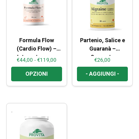
Formula Flow
Partenio, Salice e
(Cardio Flow) –
Guaranà –
Integratore per
Supporto
€
44,00
€
119,00
Fascia
€
26,00
-
Cuore e
Benessere e
di
Circolazione
Comfort Mentale
OPZIONI
- AGGIUNGI -
prezzo:
Sanguigna
Questo
da
prodotto
€44,00
ha
a
più
€119,00
varianti.
Le
opzioni