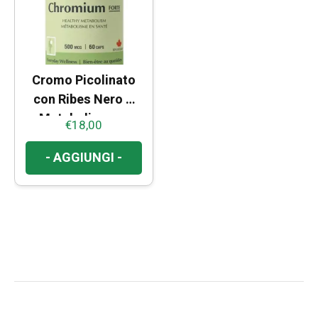
possono
essere
scelte
nella
Cromo Picolinato
pagina
con Ribes Nero –
del
Metabolismo e
€
18,00
prodotto
Controllo del Peso
- AGGIUNGI -