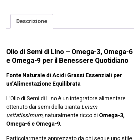
–
Omega
3,
Descrizione
6
Olio di semi di lino omega 3 omega 6 omega 9
e
9
Olio di Semi di Lino – Omega-3, Omega-6
per
e Omega-9 per il Benessere Quotidiano
Cuore,
Pelle
Fonte Naturale di Acidi Grassi Essenziali per
e
un’Alimentazione Equilibrata
Benessere
Generale
L’Olio di Semi di Lino è un integratore alimentare
quantità
ottenuto dai semi della pianta
Linum
usitatissimum
, naturalmente ricco di
Omega-3,
Omega-6 e Omega-9
.
Particolarmente apprezzato da chi segue uno stile