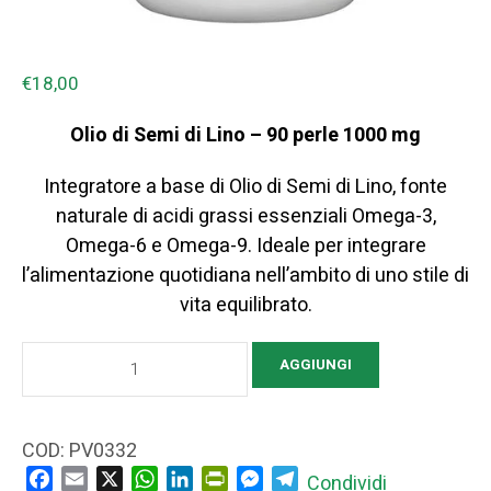
€
18,00
Olio di Semi di Lino – 90 perle 1000 mg
Integratore a base di Olio di Semi di Lino, fonte
naturale di acidi grassi essenziali Omega-3,
Omega-6 e Omega-9. Ideale per integrare
l’alimentazione quotidiana nell’ambito di uno stile di
vita equilibrato.
Olio
AGGIUNGI
di
Semi
di
COD:
PV0332
Lino
Facebook
Email
X
WhatsApp
LinkedIn
PrintFriendly
Messenger
Telegram
Condividi