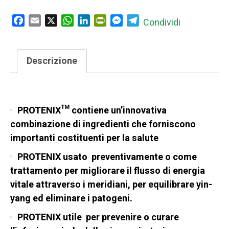
Facebook
Email
X
WhatsApp
LinkedIn
PrintFriendly
Messenger
Telegram
Condividi
Descrizione
PROTENIX
PROTENIX™ contiene un’innovativa
combinazione di ingredienti che forniscono
importanti costituenti per la salute
PROTENIX usato preventivamente o come
trattamento per migliorare il flusso di energia
vitale attraverso i meridiani, per equilibrare yin-
yang ed eliminare i patogeni.
PROTENIX utile per prevenire o curare