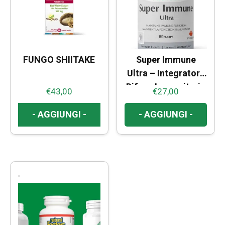
FUNGO SHIITAKE
Super Immune
Ultra – Integratore
Difese Immunitarie
€
43,00
€
27,00
- AGGIUNGI -
- AGGIUNGI -