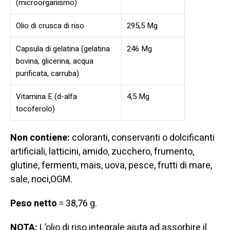
(microorganismo)
Olio di crusca di riso
295,5 Mg
Capsula di gelatina (gelatina
246 Mg
bovina, glicerina, acqua
purificata, carruba)
Vitamina E (d-alfa
4,5 Mg
tocoferolo)
Non contiene:
coloranti, conservanti o dolcificanti
artificiali, latticini, amido, zucchero, frumento,
glutine, fermenti, mais, uova, pesce, frutti di mare,
sale, noci,OGM.
Peso netto
= 38,76 g.
NOTA:
L’olio di riso integrale aiuta ad assorbire il