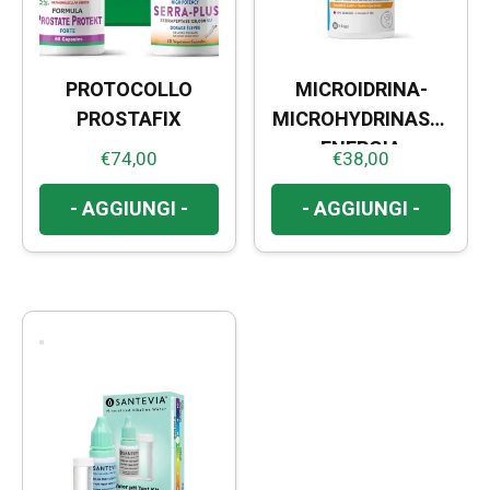
PROTOCOLLO
MICROIDRINA-
PROSTAFIX
MICROHYDRINASE |
ENERGIA
€
74,00
€
38,00
CELLULARE
- AGGIUNGI -
- AGGIUNGI -