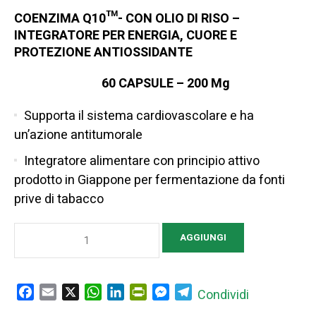
COENZIMA Q10™- CON OLIO DI RISO –
INTEGRATORE PER ENERGIA, CUORE E
PROTEZIONE ANTIOSSIDANTE
60 CAPSULE – 200 Mg
Supporta il sistema cardiovascolare e ha
un’azione antitumorale
Integratore alimentare con principio attivo
prodotto in Giappone per fermentazione da fonti
prive di tabacco
COENZIMA
AGGIUNGI
Q10-
OLIO
DI
Facebook
Email
X
WhatsApp
LinkedIn
PrintFriendly
Messenger
Telegram
Condividi
RISO