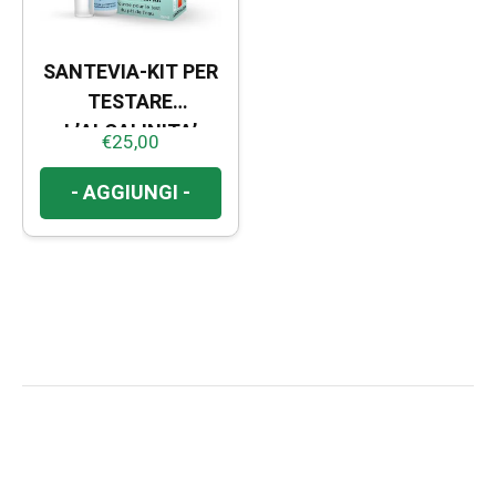
SANTEVIA-KIT PER
TESTARE
L’ALCALINITA’
€
25,00
- AGGIUNGI -