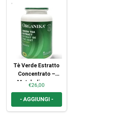
Tè Verde Estratto
Concentrato –
Metabolismo e
€
26,00
Azione
Antiossidante
- AGGIUNGI -