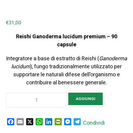
€
31,00
Reishi Ganoderma lucidum premium – 90
capsule
Integratore a base di estratto di Reishi (
Ganoderma
lucidum
), fungo tradizionalmente utilizzato per
supportare le naturali difese dell’organismo e
contribuire al benessere generale.
Reishi
AGGIUNGI
Estratto
Premium
–
Facebook
Email
X
WhatsApp
LinkedIn
PrintFriendly
Messenger
Telegram
Condividi
Integratore