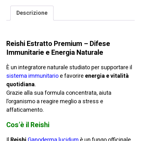
Naturale
per
Descrizione
Difese
Reishi Estratto Premium
Immunitarie
e
Reishi
Estratto
Premium
– Difese
Stress
Immunitarie e Energia Naturale
quantità
È un integratore naturale studiato per supportare il
sistema immunitario
e favorire
energia e vitalità
quotidiana
.
Grazie alla sua formula concentrata, aiuta
l’organismo a reagire meglio a stress e
affaticamento.
Cos’è il Reishi
Il
Reishi
Ganoderma lucidum
è un fungo officinale