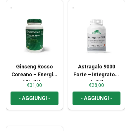
Ginseng Rosso
Astragalo 9000
Coreano – Energia,
Forte – Integratore
Vitalità e
per le Difese
€
31,00
€
28,00
Prestazioni Mentali
Immunitarie
- AGGIUNGI -
- AGGIUNGI -