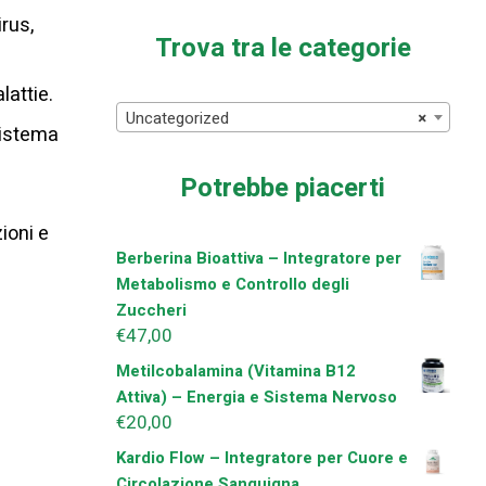
irus,
Trova tra le categorie
lattie.
Uncategorized
×
sistema
Potrebbe piacerti
zioni e
Berberina Bioattiva – Integratore per
Metabolismo e Controllo degli
Zuccheri
€
47,00
Metilcobalamina (Vitamina B12
Attiva) – Energia e Sistema Nervoso
€
20,00
Kardio Flow – Integratore per Cuore e
Circolazione Sanguigna