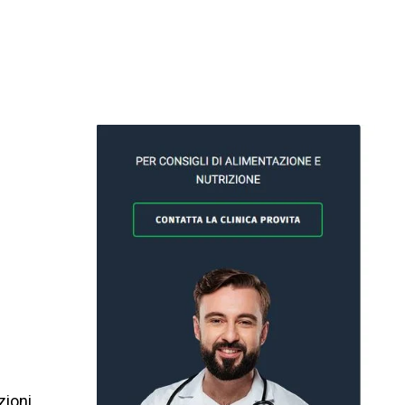
a
zioni