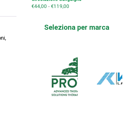
€
44,00
€
119,00
Fascia
-
di
prezzo:
Seleziona per marca
da
€44,00
ni,
a
€119,00