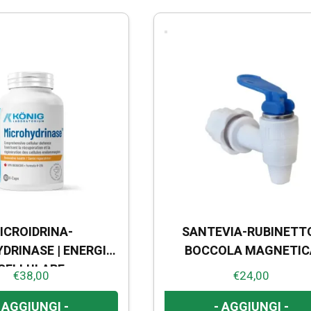
ICROIDRINA-
SANTEVIA-RUBINETT
DRINASE | ENERGIA
BOCCOLA MAGNETIC
CELLULARE
€
38,00
€
24,00
 AGGIUNGI -
- AGGIUNGI -