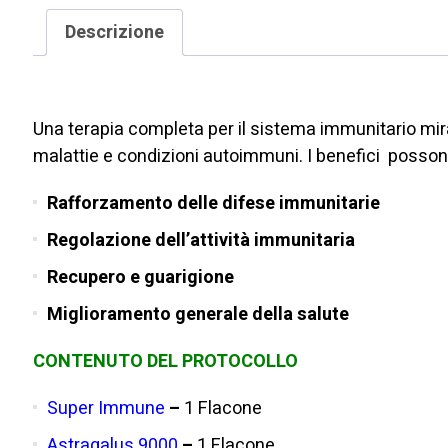
Descrizione
TERAPIA COMPLETA PER IL SISTEMA IMMUNITAR
Una terapia completa per il sistema immunitario mira
malattie e condizioni autoimmuni. I benefici posson
Rafforzamento delle difese immunitarie
Regolazione dell’attività immunitaria
Recupero e guarigione
Miglioramento generale della salute
CONTENUTO DEL PROTOCOLLO
Super
Immune
–
1 Flacone
Astragalus
9000
–
1 Flacone