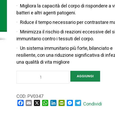
Migliora la capacità del corpo di rispondere a v
batteri e altri agenti patogeni.
Riduce il tempo necessario per contrastare ma
Minimizza il rischio di reazioni eccessive del 
immunitario contro i tessuti del corpo.
Un sistema immunitario più forte, bilanciato e
resiliente, con una riduzione significativa di infe
una qualità di vita migliore
TERAPIA
AGGIUNGI
COMPLETA
PER
IL
COD:
PV0347
SISTEMA
Facebook
Email
X
WhatsApp
LinkedIn
PrintFriendly
Messenger
Telegram
Condividi
IMMUNITARIO