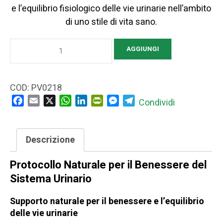
e l’equilibrio fisiologico delle vie urinarie nell’ambito
di uno stile di vita sano.
Protocollo
AGGIUNGI
naturale
per
il
COD:
PV0218
sistema
Facebook
Email
X
WhatsApp
LinkedIn
PrintFriendly
Messenger
Telegram
Condividi
urinario
quantità
Descrizione
Protocollo Naturale per il Benessere del
Sistema Urinario
Supporto naturale per il benessere e l’equilibrio
delle vie urinarie