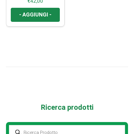
€
42,00
Antinfiammatorio e
per le Articolazioni
- AGGIUNGI -
Ricerca prodotti