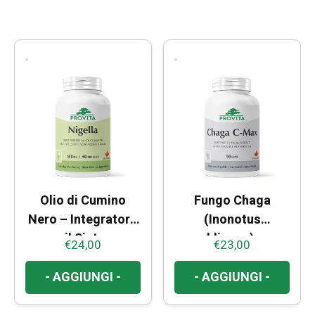
Olio di Cumino
Fungo Chaga
Nero – Integratore
(Inonotus
per il Sistema
obliquus) –
€
24,00
€
23,00
Immunitario
Antiossidante
Naturale e Difese
- AGGIUNGI -
- AGGIUNGI -
Immunitarie