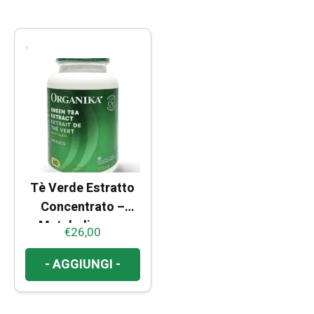
Tè Verde Estratto
Concentrato –
Metabolismo e
€
26,00
Azione
Antiossidante
- AGGIUNGI -