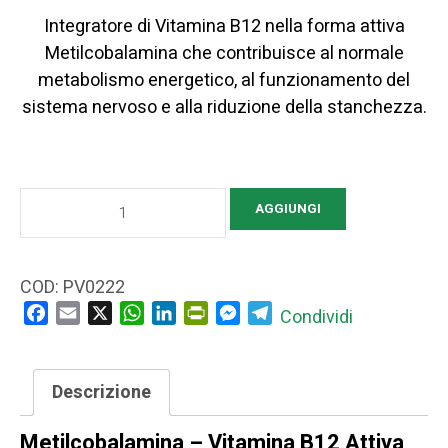
Integratore di Vitamina B12 nella forma attiva
Metilcobalamina che contribuisce al normale
metabolismo energetico, al funzionamento del
sistema nervoso e alla riduzione della stanchezza.
Metilcobalamina
AGGIUNGI
(Vitamina
B12
Attiva)
COD:
PV0222
–
Facebook
Email
X
WhatsApp
LinkedIn
PrintFriendly
Messenger
Telegram
Condividi
Energia
e
Sistema
Descrizione
Nervoso
Metilcobalamina – Vitamina B12 Attiva
quantità