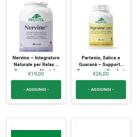
Nervino – Integratore
Partenio, Salice e
Naturale per Relax e
Guaranà – Supporto
Benessere Mentale
Benessere e Comfort
€
19,00
€
26,00
Mentale
- AGGIUNGI -
- AGGIUNGI -