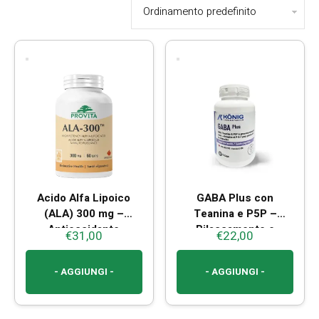
Acido Alfa Lipoico
GABA Plus con
(ALA) 300 mg –
Teanina e P5P –
Antiossidante
Rilassamento e
€
31,00
€
22,00
Naturale
Benessere Mentale
- AGGIUNGI -
- AGGIUNGI -