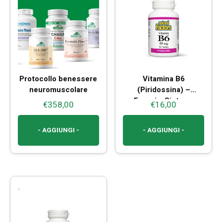
Protocollo benessere
Vitamina B6
neuromuscolare
(Piridossina) –
Energia, Sistema
€
358,00
€
16,00
Nervoso e Stanchezza
- AGGIUNGI -
- AGGIUNGI -