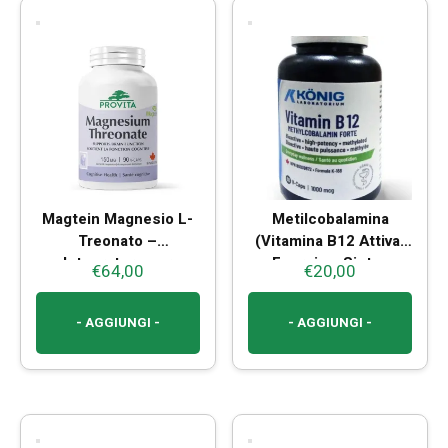
Magtein Magnesio L-
Metilcobalamina
Treonato –
(Vitamina B12 Attiva)
Integratore per
– Energia e Sistema
€
64,00
€
20,00
Memoria e Funzioni
Nervoso
Cognitive
- AGGIUNGI -
- AGGIUNGI -