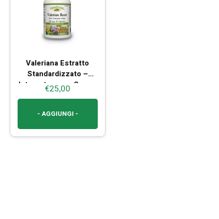
Valeriana Estratto
Standardizzato –
Integratore per Sonno
€
25,00
e Rilassamento
Naturale
- AGGIUNGI -