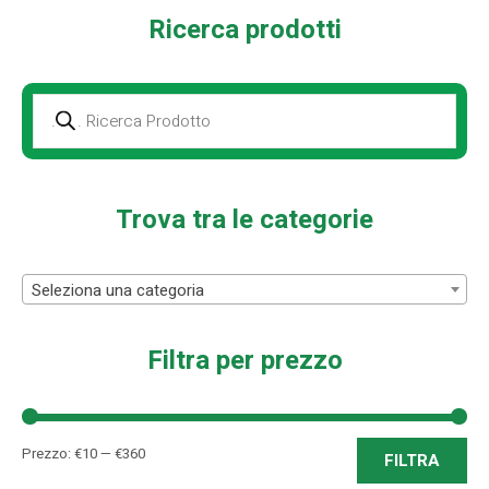
Ricerca prodotti
Prodotti
della
ricerca
Trova tra le categorie
Seleziona una categoria
Filtra per prezzo
Pre
Pre
Prezzo:
€10
—
€360
FILTRA
Min
Ma