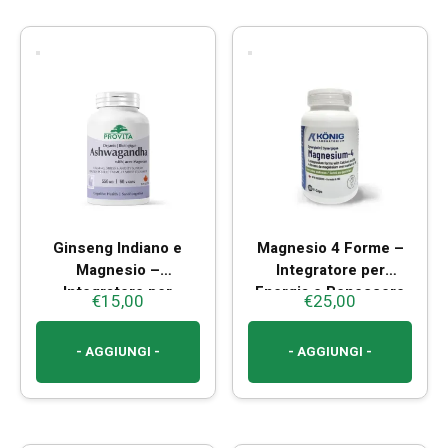
Ginseng Indiano e
Magnesio 4 Forme –
Magnesio –
Integratore per
Integratore per
Energia e Benessere
€
15,00
€
25,00
Benessere e Vitalità
Muscolare
- AGGIUNGI -
- AGGIUNGI -