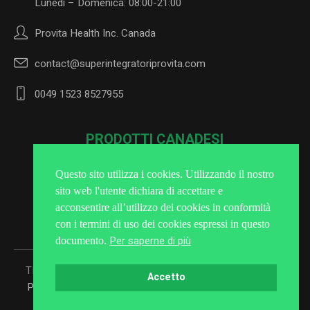
Lunedì – Domenica: 08:00-21:00
Provita Health Inc. Canada
contact@superintegratoriprovita.com
0049 1523 8527955
PRODOTTI CANADESI
Questo sito utilizza i cookies. Utilizzando il nostro
sito web l'utente dichiara di accettare e
Iscriviti alla Newsletter
acconsentire all’utilizzo dei cookies in conformità
con i termini di uso dei cookies espressi in questo
Per saperne di più
documento.
TRATTAMENTO DEI DATI PERSONALI
/ Superintegratori
Accetto
Provita © 2025 / Tutti i diritti riservati: Provita Health Inc.
Canada