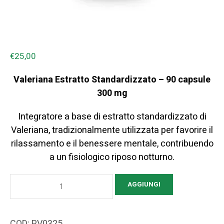
€
25,00
Valeriana Estratto Standardizzato – 90 capsule
300 mg
Integratore a base di estratto standardizzato di
Valeriana, tradizionalmente utilizzata per favorire il
rilassamento e il benessere mentale, contribuendo
a un fisiologico riposo notturno.
Valeriana
AGGIUNGI
Estratto
Standardizzato
–
COD:
PV0325