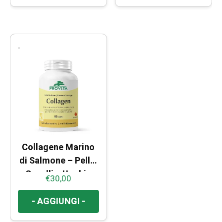
Collagene Marino
di Salmone – Pelle,
Capelli e Unghie
€
30,00
- AGGIUNGI -