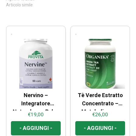
Articolo simile
Nervino –
Tè Verde Estratto
Integratore
Concentrato –
Naturale per Relax
Metabolismo e
€
19,00
€
26,00
e Benessere
Azione
Mentale
Antiossidante
- AGGIUNGI -
- AGGIUNGI -