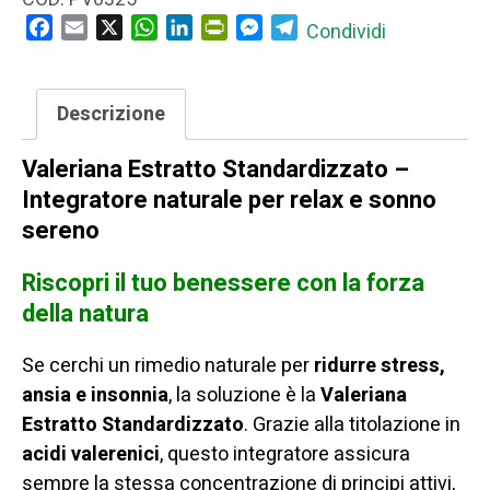
Integratore
Facebook
Email
X
WhatsApp
LinkedIn
PrintFriendly
Messenger
Telegram
Condividi
per
Sonno
e
Descrizione
Rilassamento
Valeriana Estratto Standardizzato –
Naturale
Integratore naturale per relax e sonno
quantità
sereno
Riscopri il tuo benessere con la forza
della natura
Se cerchi un rimedio naturale per
ridurre stress,
ansia e insonnia
, la soluzione è la
Valeriana
Estratto Standardizzato
. Grazie alla titolazione in
acidi valerenici
, questo integratore assicura
sempre la stessa concentrazione di principi attivi,