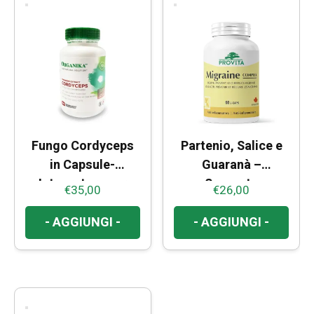
Fungo Cordyceps
Partenio, Salice e
in Capsule-
Guaranà –
Integratore per
Supporto
€
35,00
€
26,00
Energia e Immunità
Benessere e
Comfort Mentale
- AGGIUNGI -
- AGGIUNGI -