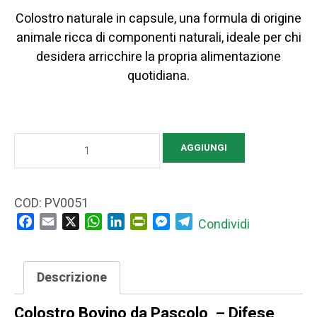
Colostro naturale in capsule, una formula di origine
animale ricca di componenti naturali, ideale per chi
desidera arricchire la propria alimentazione
quotidiana.
Colostro
AGGIUNGI
Bovino
da
Pascolo
COD:
PV0051
–
Facebook
Email
X
WhatsApp
LinkedIn
PrintFriendly
Messenger
Telegram
Condividi
Supporto
Naturale
per
Descrizione
Difese
Colostro Bovino da Pascolo – Difese
Immunitarie