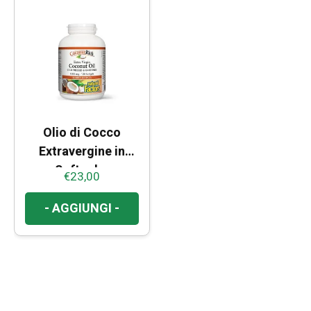
Olio di Cocco
Extravergine in
Softgel –
€
23,00
Integratore per
Energia e
- AGGIUNGI -
Metabolismo