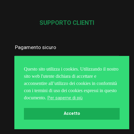
SUPPORTO CLIENTI
Pagamento sicuro
Spedizione e resi
Questo sito utilizza i cookies. Utilizzando il nostro
sito web l'utente dichiara di accettare e
Termini e condizioni
acconsentire all’utilizzo dei cookies in conformità
con i termini di uso dei cookies espressi in questo
Trattamento dei dati personali
Per saperne di più
documento.
Politica sui cookie
Accetto
Risoluzione online delle controversie