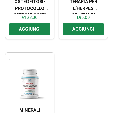
OSTEOFITOSI-
TERAPIA PER
PROTOCOLLO
L’HERPES
SPERONI OSSEI
GENITALE |
€
128,00
€
96,00
BENESSERE DELLE
MUCOSE
- AGGIUNGI -
- AGGIUNGI -
MINERALI