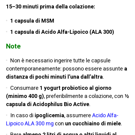
15–30 minuti prima della colazione:
1 capsula di MSM
1 capsula di Acido Alfa-Lipoico (ALA 300)
Note
Non è necessario ingerire tutte le capsule
contemporaneamente: possono essere assunte
a
distanza di pochi minuti l’una dall’altra
.
Consumare
1 yogurt probiotico al giorno
(minimo 400 g)
, preferibilmente a colazione, con
½
capsula di Acidophilus Bio Active
.
In caso di
ipoglicemia
, assumere
Acido Alfa-
Lipoico ALA 300 mg
con
un cucchiaino di miele
.
Bere
almeno 2 litri di acqua o altri liquidi al