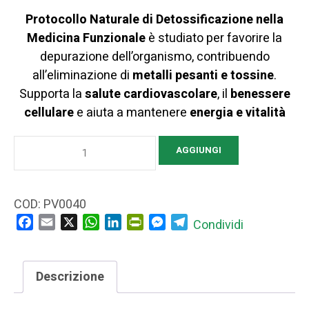
Protocollo Naturale di Detossificazione nella
Medicina Funzionale
è studiato per favorire la
depurazione dell’organismo, contribuendo
all’eliminazione di
metalli pesanti e tossine
.
Supporta la
salute cardiovascolare
, il
benessere
cellulare
e aiuta a mantenere
energia e vitalità
PROTOCOLLO
AGGIUNGI
NATURALE
DI
DETOSSIFICAZIONE
COD:
PV0040
(TERAPIA
Facebook
Email
X
WhatsApp
LinkedIn
PrintFriendly
Messenger
Telegram
Condividi
CHELANTE)
quantità
Descrizione